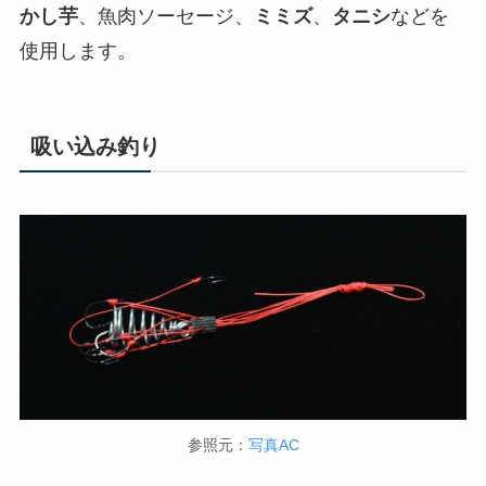
かし芋
、魚肉ソーセージ、
ミミズ
、
タニシ
などを
使用します。
吸い込み釣り
参照元：
写真AC