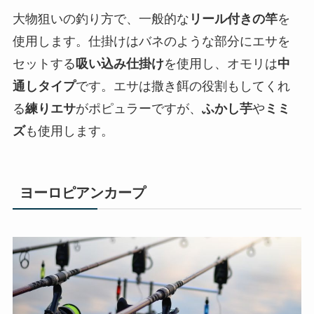
大物狙いの釣り方で、一般的な
リール付きの竿
を
使用します。仕掛けはバネのような部分にエサを
セットする
吸い込み仕掛け
を使用し、オモリは
中
通しタイプ
です。エサは撒き餌の役割もしてくれ
る
練りエサ
がポピュラーですが、
ふかし芋
や
ミミ
ズ
も使用します。
ヨーロピアンカープ