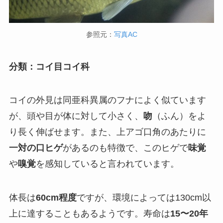
参照元：
写真AC
分類：コイ目コイ科
コイの外見は同亜科異属のフナによく似ています
が、頭や目が体に対して小さく、
吻
（ふん）をよ
り長く伸ばせます。また、上アゴ口角のあたりに
一対の口ヒゲ
があるのも特徴で、このヒゲで
味覚
や
嗅覚
を感知していると言われています。
体長は
60cm程度
ですが、環境によっては130cm以
上に達することもあるようです。寿命は
15〜20年