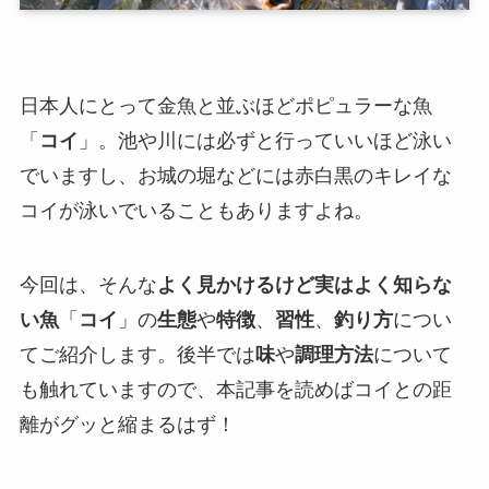
日本人にとって金魚と並ぶほどポピュラーな魚
「
コイ
」。池や川には必ずと行っていいほど泳い
でいますし、お城の堀などには赤白黒のキレイな
コイが泳いでいることもありますよね。
今回は、そんな
よく見かけるけど実はよく知らな
い魚
「
コイ
」の
生態
や
特徴
、
習性
、
釣り方
につい
てご紹介します。後半では
味
や
調理方法
について
も触れていますので、本記事を読めばコイとの距
離がグッと縮まるはず！