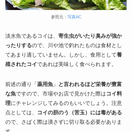
参照元：
写真AC
淡水魚であるコイは、
寄生虫がいたり臭みが強か
ったりする
ので、川や池で釣れたものは食材とし
てあまり適していません。しかし、食用として
養
殖されたコイ
であれば美味しく食べられます。
前述の通り「
薬用魚
」
と言われるほど栄養が豊富
な魚
ですので、市場やお店で見かけた際は
コイ料
理
にチャレンジしてみるのもいいでしょう。注意
点としては、
コイの胆のう（苦玉）には毒がある
ので、さばく際は潰さずに切り取る必要がありま
す。