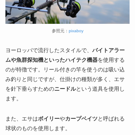
参照元：
pixaboy
ヨーロッパで流行したスタイルで、
バイトアラー
ムや魚群探知機といったハイテク機器
を使用する
のが特徴です。リール付きの竿を使うのは吸い込
み釣りと同じですが、仕掛けの種類が多く、エサ
を針下垂らすための
ニードル
という道具を使用し
ます。
また、エサは
ボイリー
や
カープベイツ
と呼ばれる
球状のものを使用します。