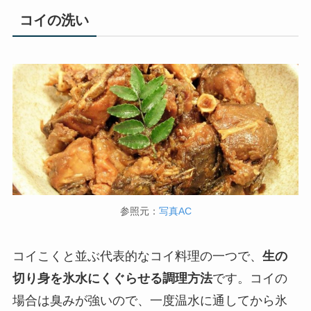
コイの洗い
参照元：
写真AC
コイこくと並ぶ代表的なコイ料理の一つで、
生の
切り身を氷水にくぐらせる調理方法
です。コイの
場合は臭みが強いので、一度温水に通してから氷