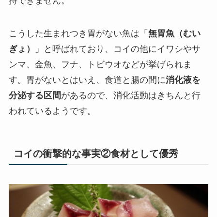
持できません。
こうした生まれつき胃がない魚は「
無胃魚（むい
ぎょ）
」と呼ばれており、コイの他にイワシやサ
ンマ、金魚、フナ、トビウオなどが挙げられま
す。胃がないとはいえ、食道と腸の間に
消化液を
分泌する区間
があるので、消化活動はきちんと行
われているようです。
コイの衝撃的な事実②食材として優秀