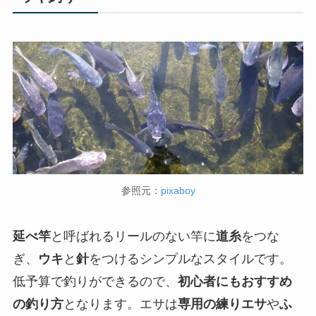
参照元：
pixaboy
延べ竿
と呼ばれるリールのない竿に
道糸
をつな
ぎ、
ウキ
と
針
をつけるシンプルなスタイルです。
低予算で釣りができるので、
初心者にもおすすめ
の釣り方
となります。エサは
専用の練りエサ
や
ふ