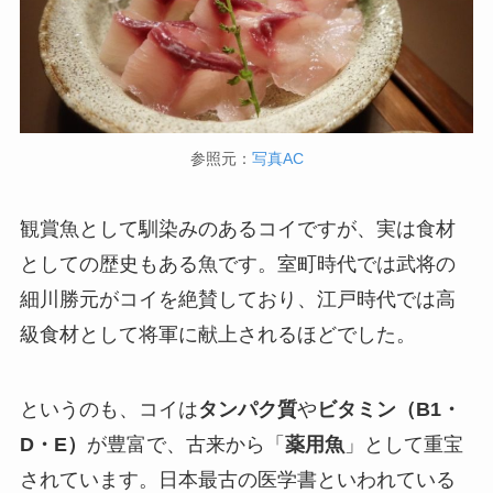
参照元：
写真AC
観賞魚として馴染みのあるコイですが、実は食材
としての歴史もある魚です。室町時代では武将の
細川勝元がコイを絶賛しており、江戸時代では高
級食材として将軍に献上されるほどでした。
というのも、コイは
タンパク質
や
ビタミン（B1・
D・E）
が豊富で、古来から「
薬用魚
」として重宝
されています。日本最古の医学書といわれている