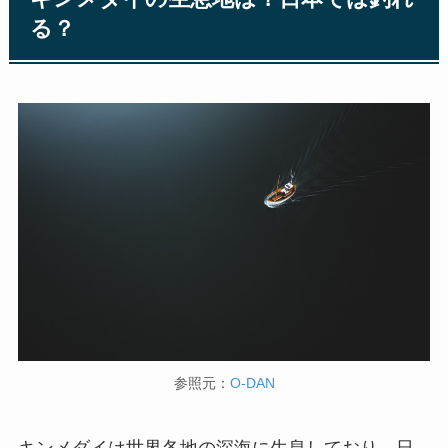
る？
参照元：
O-DAN